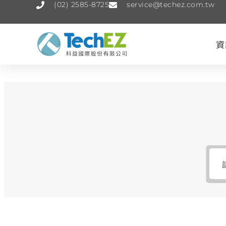
(02) 2585-8725
service@techez.com.tw
資