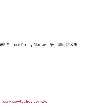
cure Policy Manager後，即可接收調
：
service@techez.com.tw