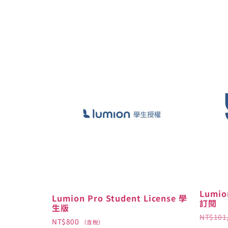
Lumio
Lumion Pro Student License 學
訂閱
生版
NT$
101
NT$
800
（含稅）