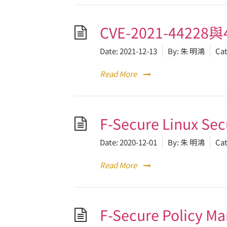
CVE-2021-4422
Date:
2021-12-13
By:
朱 明鴻
Cat
Read More
F-Secure Linux 
Date:
2020-12-01
By:
朱 明鴻
Cat
Read More
F-Secure Policy