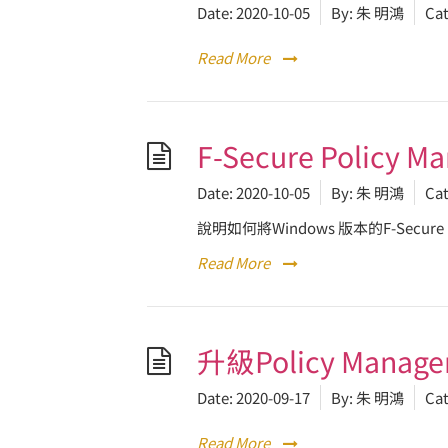
Date:
2020-10-05
By:
朱 明鴻
Cat
Read More
F-Secure Policy
Date:
2020-10-05
By:
朱 明鴻
Cat
說明如何將Windows 版本的F-Secure 
Read More
升級Policy Mana
Date:
2020-09-17
By:
朱 明鴻
Cat
Read More