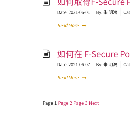
如何取得F-Secure 
Date:
2021-06-01
By:
朱 明鴻
Cat
Read More
如何在 F-Secure
Date:
2021-06-07
By:
朱 明鴻
Cat
Read More
Page
1
Page
2
Page
3
Next