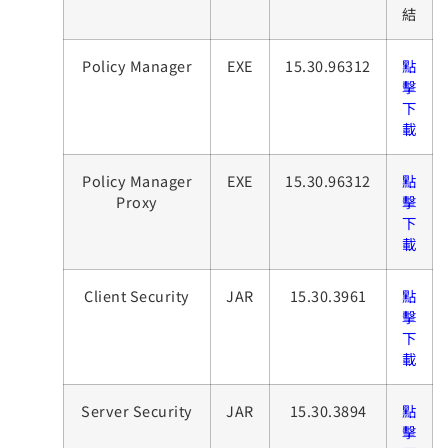
結
Policy Manager
EXE
15.30.96312
點
擊
下
載
Policy Manager
EXE
15.30.96312
點
Proxy
擊
下
載
Client Security
JAR
15.30.3961
點
擊
下
載
Server Security
JAR
15.30.3894
點
擊