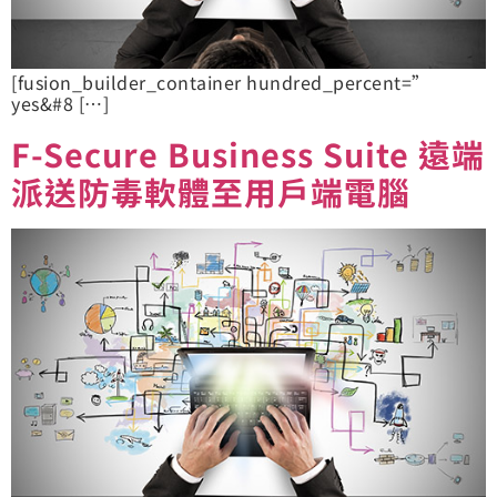
[fusion_builder_container hundred_percent=”
yes&#8 […]
F-Secure Business Suite 遠端
派送防毒軟體至用戶端電腦