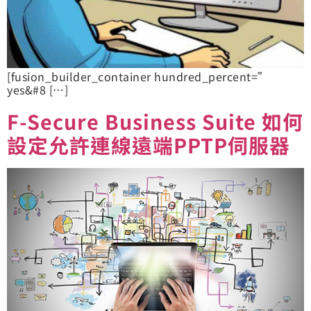
[fusion_builder_container hundred_percent=”
yes&#8 […]
F-Secure Business Suite 如何
設定允許連線遠端PPTP伺服器