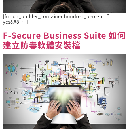
[fusion_builder_container hundred_percent=”
yes&#8 […]
F-Secure Business Suite 如何
建立防毒軟體安裝檔