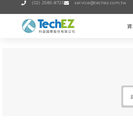
(02) 2585-8725
service@techez.com.tw
資