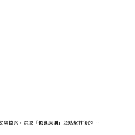
入安裝檔案，選取
「包含原則」
並點擊其後的 …