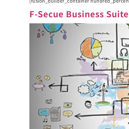
[fusion_builder_container hundred_perce
F-Secue Business