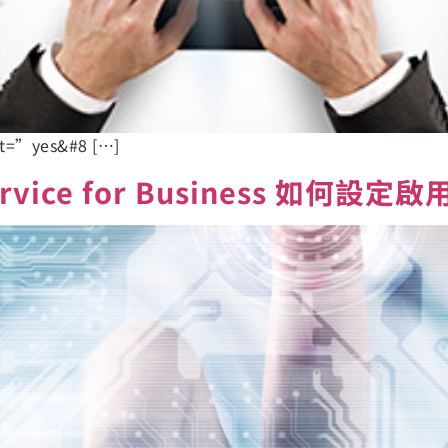
nt=”yes&#8 […]
on Service for Business 