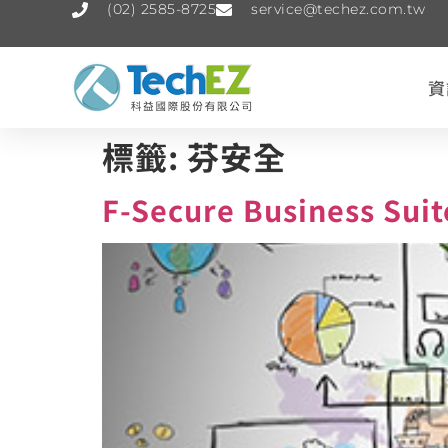
(02) 2585-8725
service@techez.com.tw
資
標籤:
芬安全
F-Secure Business