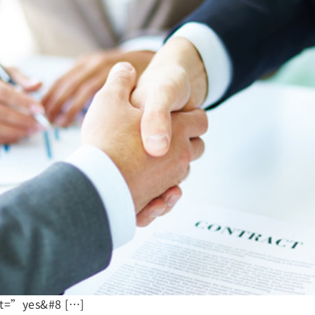
nt=”yes&#8 […]