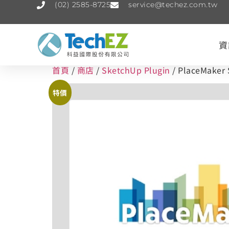
(02) 2585-8725
service@techez.com.tw
資
首頁
/
商店
/
SketchUp Plugin
/ PlaceMaker 
特價