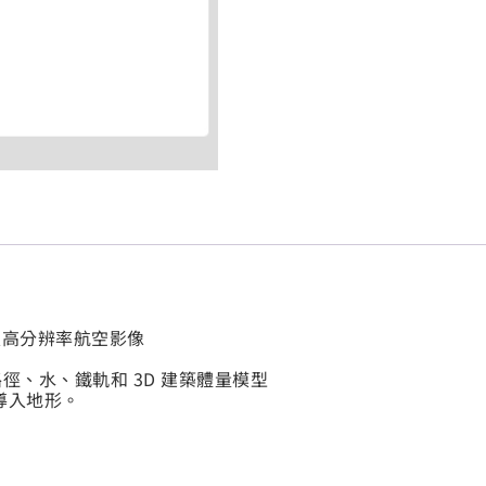
p 導入高分辨率航空影像
行、路徑、水、鐵軌和 3D 建築體量模型
導入地形。