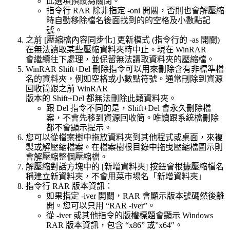
此選項預設為關閉。
指令行 RAR 除非指定 -oni 開關，否則也會解壓縮
時自動移除檔名後面找到的的空格及小數點記
號。
之前 [壓縮檔內容同步化] 更新模式 (指令行的 -as 開關)
在無法讀取某些壓縮資料夾時中止。現在 WinRAR
會繼續往下處理，並保留無法讀取資料夾的壓縮檔。
WinRAR Shift+Del 刪除指令可以用來刪除含有非標準檔
名的資料夾，例如空格或小數點符號。通常刪除到資源
回收筒跟之前 WinRAR
版本的 Shift+Del 都無法刪除此類資料夾。
跟 Del 指令不同的是，Shift+Del 會永久刪除檔
案，不會先移到資源回收筒。唯讀跟系統檔刪除
都不會顯示提示。
您可以從檔案樹中拖放資料夾到其他程式或桌面，來複
製或解壓縮檔案。在檔案樹根目錄中拖曳壓縮檔圖示則
會解壓縮整個壓縮檔。
解壓縮對話方塊中的 [新增資料夾] 按鈕會根據壓縮檔名
稱建立新資料夾，不會用菜市場名「新增資料夾」
指令行 RAR 版本資訊：
如果指定 -iver 開關，RAR 會顯示版本號碼然後離
開。您可以只用 “RAR -iver”。
從 -iver 或其他指令的版權標題會顯示 Windows
RAR 版本資訊，包含 “x86” 或”x64″。