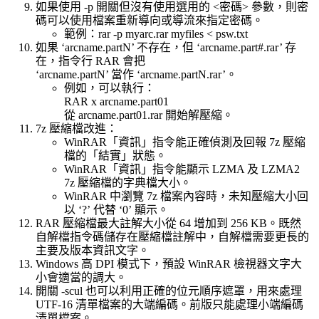
如果使用 -p 開關但沒有使用選用的 <密碼> 參數，則密
碼可以使用檔案重新導向或導流來指定密碼。
範例：rar -p myarc.rar myfiles < psw.txt
如果 ‘arcname.partN’ 不存在，但 ‘arcname.part#.rar’ 存
在，指令行 RAR 會把
‘arcname.partN’ 當作 ‘arcname.partN.rar’。
例如，可以執行：
RAR x arcname.part01
從 arcname.part01.rar 開始解壓縮。
7z 壓縮檔改進：
WinRAR「資訊」指令能正確偵測及回報 7z 壓縮
檔的「結實」狀態。
WinRAR「資訊」指令能顯示 LZMA 及 LZMA2
7z 壓縮檔的字典檔大小。
WinRAR 中瀏覽 7z 檔案內容時，未知壓縮大小回
以 ‘?’ 代替 ‘0’ 顯示。
RAR 壓縮檔最大註解大小從 64 增加到 256 KB。既然
自解檔指令碼儲存在壓縮檔註解中，自解檔需要更長的
主要及版本資訊文字。
Windows 高 DPI 模式下，預設 WinRAR 檢視器文字大
小會適當的調大。
開關 -scul 也可以利用正確的位元順序遮罩，用來處理
UTF-16 清單檔案的大端編碼。前版只能處理小端編碼
清單檔案。