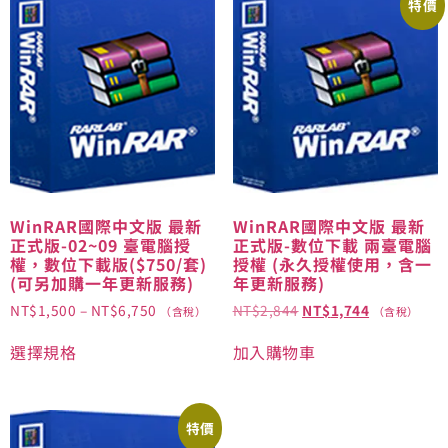
特價
WinRAR國際中文版 最新
WinRAR國際中文版 最新
正式版-02~09 臺電腦授
正式版-數位下載 兩臺電腦
權，數位下載版($750/套)
授權 (永久授權使用，含一
(可另加購一年更新服務)
年更新服務)
NT$
1,500
–
NT$
6,750
NT$
2,844
NT$
1,744
（含稅）
（含稅）
選擇規格
加入購物車
特價