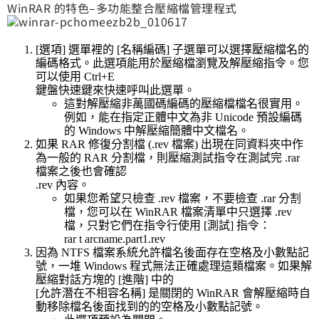
WinRAR 的特色–多功能整合壓縮檔管理程式
[選項] 選單裡的 [名稱編碼] 子選單可以選擇壓縮檔名的
編碼格式。此選項能用於壓縮檔瀏覽及解壓縮指令。您
可以使用 Ctrl+E
鍵盤快速鍵來快速呼叫此選單。
這對解壓縮非萬國碼編碼的壓縮檔檔名很實用。
例如，能在指定正體中文為非 Unicode 預設編碼
的 Windows 中解壓縮簡體中文檔名。
如果 RAR 修復分割檔 (.rev 檔案) 出現在同資料夾中作
為一般的 RAR 分割檔，則壓縮測試指令在測試完 .rar
檔案之後也會確認
.rev 內容。
如果您希望只檢查 .rev 檔案，不要檢查 .rar 分割
檔，您可以在 WinRAR 檔案清單中只選擇 .rev
檔，只對它們在指令行使用 [測試] 指令：
rar t arcname.part1.rev
因為 NTFS 檔案系統允許檔名後面存在空格及小數點記
號，一堆 Windows 程式無法正確處理這類檔案。如果解
壓縮對話方塊的 [進階] 中的
[允許潛在不相容名稱] 是關閉的 WinRAR 會解壓縮時自
動移除檔名後面找到的的空格及小數點記號。