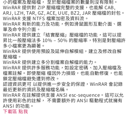
小的檔案及壓縮檔， 至於壓縮檔案的數量則沒有限制。
WinRAR 提供對 ZIP 壓縮檔完整的支援，也能解 CAB,
ARJ, LZH, TAR, GZ, ACE, UUE, BZ2, JAR 壓縮檔的封包。
WinRAR 支援 NTFS 檔案加密及資料流。
WinRAR 有新的能力及功能，例如滑鼠圖形互動介面、選
單及命令列介面。
WinRAR 提供建立「結實壓縮」壓縮檔的功能，這可以提
昇比一般壓縮法多 10% – 50% 的壓縮率，特別是對壓縮許
多小檔案更為顯著。
WinRAR 提供使用預設及延伸自解模組，建立及修改自解
壓縮檔。
WinRAR 提供建立多分割檔案自解檔的能力。
WinRAR 提供許多服務功能，如設定密碼、加入壓縮檔及
檔案註解。即使壓縮 檔因外力損毀，也能自動修復，也能
鎖定壓縮檔避免遭到修改。
認證資訊更可 以提供進一步安全的保證，WinRAR 會記錄
最近更新的資訊及壓縮檔名稱。
WinRAR 在註解提供支援 ANSI esc-sequence。這可以允
許使用彩色的註解， 不需要額外的 ANSI 驅動程式就擁有
ANSI 的功能。
下載區 點我