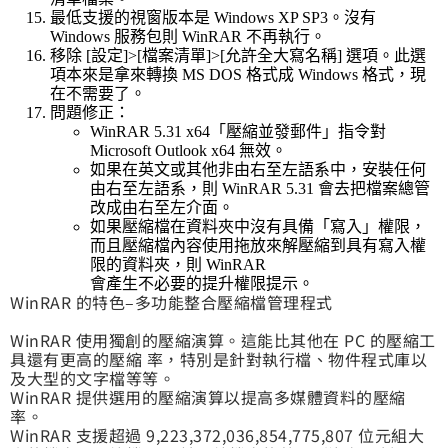
最低支援的視窗版本是 Windows XP SP3。沒有
Windows 服務包則 WinRAR 不再執行。
移除 [設定]>[檔案清單]>[允許全大寫名稱] 選項。此選
項本來是拿來轉換 MS DOS 格式成 Windows 格式，現
在不需要了。
問題修正：
WinRAR 5.31 x64「壓縮並發郵件」指令對
Microsoft Outlook x64 無效。
如果在英文或其他非由右至左語系中，安裝任何
由右至左語系，則 WinRAR 5.31 會去把檔案總管
改成由右至左介面。
如果壓縮檔在資料夾中沒有具備「寫入」權限，
而且壓縮檔內容使用拖放來解壓縮到具有寫入權
限的資料夾，則 WinRAR
會產生不必要的提升權限提示。
WinRAR 的特色–多功能整合壓縮檔管理程式
WinRAR 使用獨創的壓縮演算。這能比其他在 PC 的壓縮工
具還有更高的壓縮 率，特別是針對執行檔、物件程式庫以
及大型的文字檔等等。
WinRAR 提供選用的壓縮演算以提高多媒體資料的壓縮
率。
WinRAR 支援超過 9,223,372,036,854,775,807 位元組大