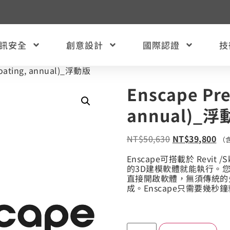
訊安全
創意設計
國際認證
技
loating, annual)_浮動版
Enscape Pre
annual)_
NT$
50,630
NT$
39,800
（
Enscape可搭載於 Revit 
的3D建模軟體就能執行。您可
直接開啟軟體，無須傳統的
成。Enscape只需要幾秒