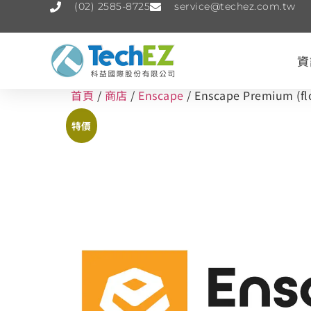
(02) 2585-8725
service@techez.com.tw
資
首頁
/
商店
/
Enscape
/ Enscape Premium (f
特價