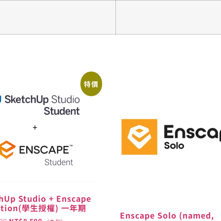
特價
hUp Studio + Enscape
ation(學生授權) 一年期
Enscape Solo (named,
00
NT$
8,500