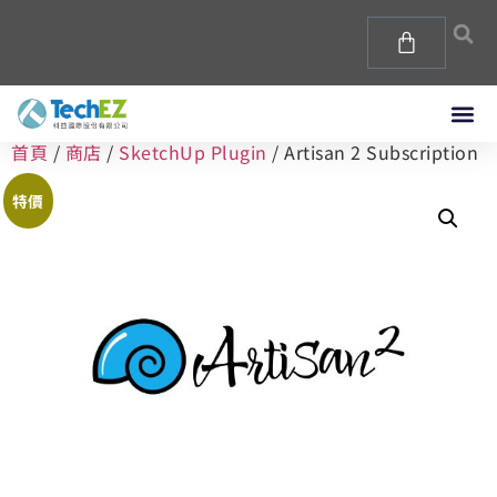
首頁
/
商店
/
SketchUp Plugin
/ Artisan 2 Subscription
特價