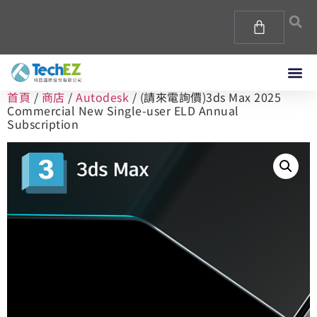
首頁
/
商店
/
Autodesk
/ (請來電詢價)3ds Max 2025
Commercial New Single-user ELD Annual
Subscription