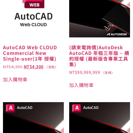
AutoCAD Web CLOUD
(請來電詢價)AutoDesk
Commercial New
AutoCAD 年租三年版 – 續
Single-user(1年 授權)
約授權 (最新版含專業工具
集)
NT$
4,305
NT$
4,300
（含稅）
NT$
99,999,999
（含稅）
加入購物車
加入購物車