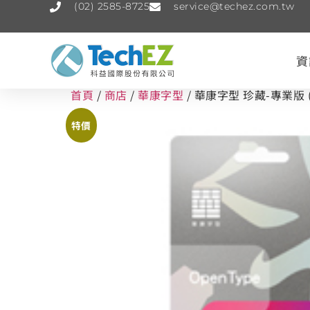
(02) 2585-8725
service@techez.com.tw
資
首頁
/
商店
/
華康字型
/ 華康字型 珍藏-專業版 
特價