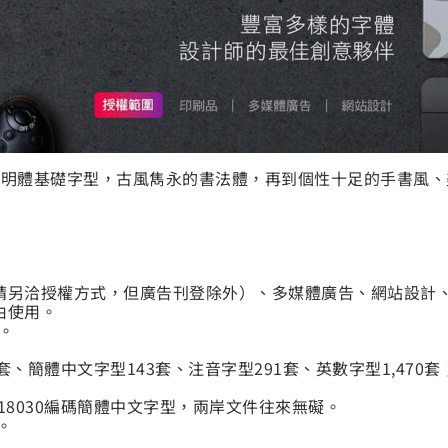
明體基礎字型，古風雋永的書法體，再到個性十足的手書風、
請另洽授權方式，但廣告刊登除外）、多媒體廣告、網站設計
由使用。
。
4套、簡體中文字型143套、注音字型291套、英數字型1,470套
、GB18030編碼簡體中文字型，兩岸文件往來無礙。
。