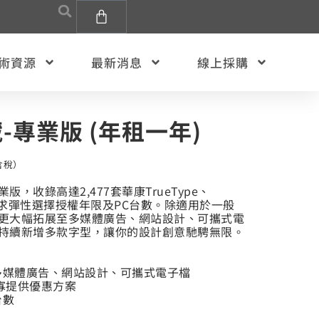
術資源
最新消息
線上採購
-專業版 (年租一年)
含稅）
，收錄高達2,477套華康TrueType、
據需求彈性選擇授權年限及PC台數。除適用於一般
更大幅拓展至多媒體廣告、網站設計、可攜式電
持續新增多款字型，讓你的設計創意馳騁無限。
多媒體廣告、網站設計、可攜式電子檔
寡提供優惠方案
台數