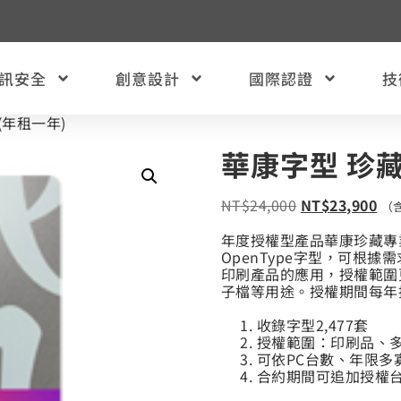
訊安全
創意設計
國際認證
技
(年租一年)
華康字型 珍藏
NT$
24,000
NT$
23,900
（
年度授權型產品華康珍藏專業版
OpenType字型，可根
印刷產品的應用，授權範圍
子檔等用途。授權期間每年
收錄字型2,477套
授權範圍：印刷品、
可依PC台數、年限多
合約期間可追加授權