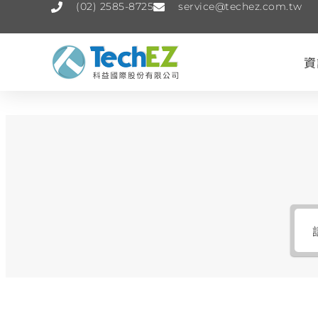
(02) 2585-8725
service@techez.com.tw
資