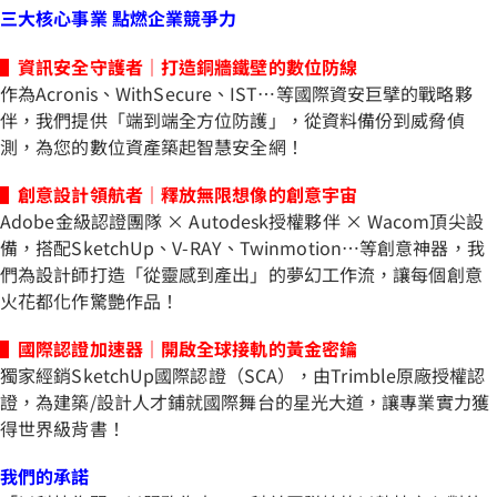
三大核心事業 點燃企業競爭力
▌資訊安全守護者｜打造銅牆鐵壁的數位防線
作為Acronis、WithSecure、IST…等國際資安巨擘的戰略夥
伴，我們提供「端到端全方位防護」，從資料備份到威脅偵
測，為您的數位資產築起智慧安全網！
▌創意設計領航者｜釋放無限想像的創意宇宙
Adobe金級認證團隊 × Autodesk授權夥伴 × Wacom頂尖設
備，搭配SketchUp、V-RAY、Twinmotion…等創意神器，我
們為設計師打造「從靈感到產出」的夢幻工作流，讓每個創意
火花都化作驚艷作品！
▌國際認證加速器｜開啟全球接軌的黃金密鑰
獨家經銷SketchUp國際認證（SCA），由Trimble原廠授權認
證，為建築/設計人才鋪就國際舞台的星光大道，讓專業實力獲
得世界級背書！
我們的承諾