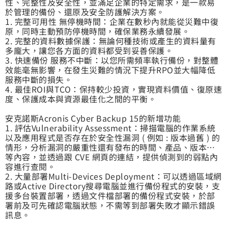
性、完整性及安全性，並滿足企業的特定需求，是一款易
於管理的備份、還原及安全防護解決方案。
1. 完整可用性 無停機時間：企業在數秒內就能從災難中復
原，同時主動預防停機時間，確保業務永續發展。
2. 完整的資料數據保護：無論何種技術或產生的資料量有
多龐大，讓您各方面的資料都受到妥善保護。
3. 快速備份 服務不中斷：以您所需頻率執行備份，對整體
效能毫無影響，在發生災難的情況下提升RPO並大幅降低
服務中斷的損失。
4. 最佳ROI與TCO：保持較少投資，實現資料價值、復原速
度、保護成本與資源最佳化之間的平衡。
安克諾斯Acronis Cyber Backup 15的新增功能
1. 評估Vulnerability Assessment：掃描電腦的作業系統
以及應用程式是否存在於安全性漏洞 ( 例如 : 版本過舊 ) 的
情形，分析漏洞的嚴重性還有發布的時間、產品、版本…
等內容，並透過跟 CVE 網頁的連結，提供偵測到的弱點內
容進行查閱。
2. 大量部署Multi-Devices Deployment：可以透過區域網
路或Active Directory搜尋電腦並進行備份程式的安裝，支
援多台裝置部署，透過文件檔部署的備份程式安裝，於部
署前及可先確認電腦狀態，不需等到部署失敗才顯示錯誤
訊息。