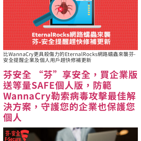
比WannaCry更具殺傷力的EternalRocks網路蠕蟲來襲芬-
安全提醒企業及個人用戶趕快修補更新
芬安全 “芬”享安全，買企業版
送等量SAFE個人版，防範
WannaCry勒索病毒攻擊最佳解
決方案，守護您的企業也保護您
個人