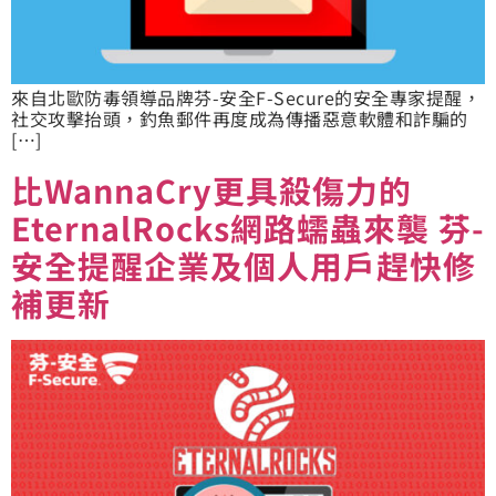
來自北歐防毒領導品牌芬-安全F-Secure的安全專家提醒，
社交攻擊抬頭，釣魚郵件再度成為傳播惡意軟體和詐騙的
[…]
比WannaCry更具殺傷力的
EternalRocks網路蠕蟲來襲 芬-
安全提醒企業及個人用戶趕快修
補更新