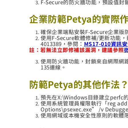
F-Secure的防火牆功能，預設值封鎖
企業防範
Petya
的實際
確保企業端點安裝F-Secure企業
使用F-Secure軟體修補/更新功
4013389，參閱：
MS17-010資訊
註：若無法立即修補該漏洞，建議參照
使用防火牆功能，封鎖來自網際網路和不信
135連線。
防範
Petya
的其他作法
預先在X:\Windows目錄建立p
使用系統管理員權限執行「reg add “HKLM\S
Options\psexec.exe” /v Deb
使用網域或本機安全性原則的軟體限制、