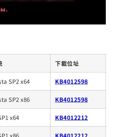
統
下載位址
ta SP2 x64
KB4012598
ta SP2 x86
KB4012598
SP1 x64
KB4012212
SP1 x86
KB4012212