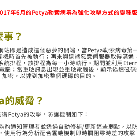
2017年6月的Petya勒索病毒為強化攻擊方式的變種
麼事？
網站即是造成這個惡夢的開端，當Petya勒索病毒
開機時首先被執行；再來與遠端惡意伺服器取得溝通
排程，該排程為每一小時執行。期間並利用EternalB
他電腦；當重啟訊息出現並重啟電腦後，顯示偽造磁碟掃
）
加密，以達到加密整個硬碟的目的。
a
的威脅？
防衛Petya的攻擊，防護機制如下：
能，能夠通知管理者並透過自動修補/更新這些弱點，以防止使
d防護功能，使用行為分析配合雲端機制即時攔阻零時差的攻擊