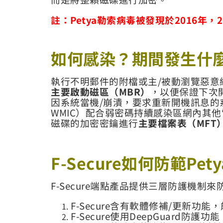
註：Petya勒索病毒被發現於2016年，
如何感染？期間發生什
執行不明郵件的附檔或主/被動瀏覽惡意
主要啟動磁區（
MBR
）
，以便保證下次
因系統當機/崩潰，要求重新開機訊息的系統
WMIC）配合弱密碼持續感染區網內其
磁碟的加密密鑰進行
主要檔案表（
MFT
F-Secure
如何防範
Pety
F-Secure端點產品提供三層防護機制來
F-Secure含有軟體修補/更新功
F-Secure使用DeepGuar