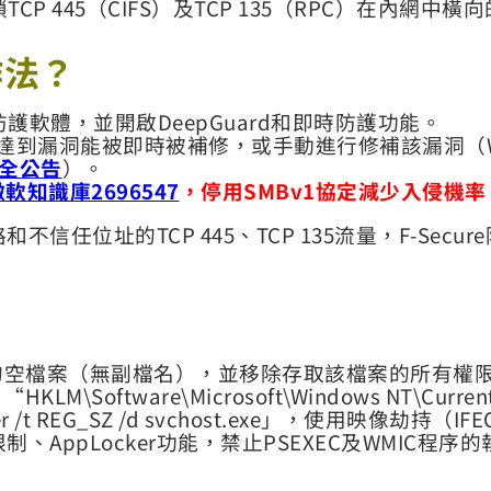
TCP 445（CIFS）及TCP 135（RPC）在內網中橫
作法？
版防護軟體，並開啟DeepGuard和即時防護功能。
能，達到漏洞能被即時被補修，或手動進行修補該漏洞（Wi
安全公告
）。
微軟知識庫2696547
，停用SMBv1協定減少入侵機率
任位址的TCP 445、TCP 135流量，F-Secure
？
erfc的空檔案（無副檔名），並移除存取該檔案的所有權
oftware\Microsoft\Windows NT\CurrentVers
ugger /t REG_SZ /d svchost.exe」，使用映像劫持
AppLocker功能，禁止PSEXEC及WMIC程序