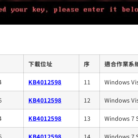
下載位址
序
適合作業系
4
KB4012598
11
Windows Vis
6
KB4012598
12
Windows Vis
4
KB4012598
13
Windows 7 
6
KB4012598
14
Windows 7 