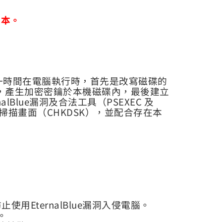
版本。
第一時間在電腦執行時，首先是改寫磁碟的
，產生加密密鑰於本機磁碟內，最後建立
lue漏洞及合法工具（PSEXEC 及
描畫面（CHKDSK），並配合存在本
用EternalBlue漏洞入侵電腦。
。