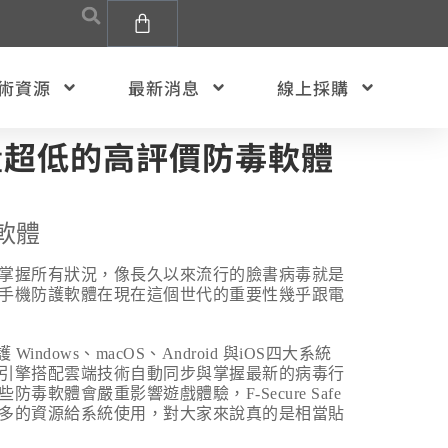
術資源
最新消息
線上採購
負載量超低的高評價防毒軟體
軟體
掌握所有狀況，像長久以來流行的臉書病毒就是
手機防護軟體在現在這個世代的重要性幾乎跟電
護
Windows
、
macOS
、
Android
與
iOS
四大系統
引擎搭配雲端技術自動同步與掌握最新的病毒行
些防毒軟體會嚴重影響遊戲體驗，
F-Secure Safe
多的資源給系統使用，對大家來說真的是相當貼