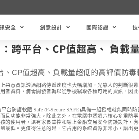
訊安全
創意設計
國際認證
技
 SAFE：跨平台、CP值超高、 
台、
CP
值超高、負載量超低的高評價防毒
加上惡意資訊透過網路傳遞速度也大幅增加，光靠人的判斷很難
使用者資料，病毒開發者轉以從手機竊取各種可用的資訊，因此
跨平台防護軟體
Safe (F-Secure SAFE)
具備一組授權就能同時防
、而且功能非常強大。除此之外，在電腦中透過六核心多重防毒
小孩的使用者，還有家長監控和線上金融交易安全防護設計，有
降到最低。更值得注意的是，它占用的系統資源非常小，讓出更