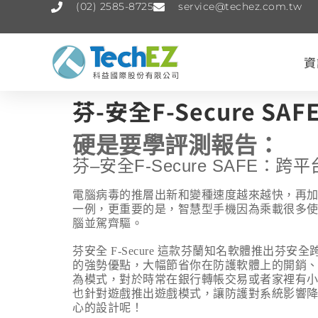
(02) 2585-8725
service@techez.com.tw
資
芬-安全F-Secure
硬是要學評測報告：
芬
–
安全
F-Secure SAFE
：跨平
電腦病毒的推層出新和變種速度越來越快，再
一例，更重要的是，智慧型手機因為乘載很多
腦並駕齊驅。
芬安全
F-Secure
這款芬蘭知名軟體推出芬安全
的強勢優點，大幅節省你在防護軟體上的開銷
為模式，對於時常在銀行轉帳交易或者家裡有
也針對遊戲推出遊戲模式，讓防護對系統影響
心的設計呢！