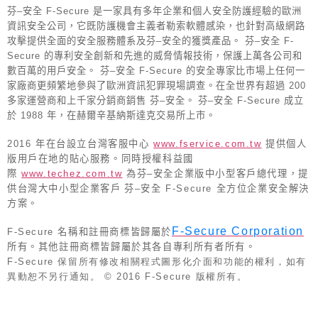
芬
–
安全
F-Secure
是一家具有多年企業和個人安全防護經驗的歐洲
資訊安全公司，它既防護機會主義者勒索軟體感染，也針對高級網路
攻擊提供全面的安全服務體系及芬
–
安全的獲獎產品。
芬
–
安全
F-
Secure
的專利安全創新和先進的威脅情報技術，保護上萬各公司和
數百萬的用戶安全。
芬
–
安全
F-Secure
的安全專家比市場上任何一
家廠商更頻繁地參與了歐洲資訊犯罪現場調查。在全世界有超過
200
多家運營商和上千家分銷商銷售
芬
–
安全。
芬
–
安全
F-Secure
成立
於
1988
年，在赫爾辛基納斯達克交易所上市。
2016
年在台設立台灣客服中心
www.fservice.com.tw
提供個人
版用戶在地的貼心服務。同時授權科益國
際
www.techez.com.tw
為芬
–
安全企業版中小型客戶總代理，提
供台灣大中小型企業客戶
芬
–
安全
F-Secure
全方位企業安全解決
方案。
F-Secure Corporation
F-Secure
名稱和註冊商標皆歸屬於
所有。其他註冊商標皆歸屬於其各自專利所有者所有。
F-Secure
保留所有修改相關程式圖形化介面和功能的權利，如有
異動恕不另行通知。
© 2016 F-Secure
版權所有。