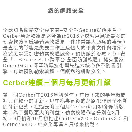
您的網路安全
全球知名網路安全專家芬
–
安全
F-Secure
提醒用戶，
Cerber
勒索軟體是迄今為止
2016
全球客戶感染最多的
勒索軟體。感染勒索軟體是一件非常讓人頭痛的事情，
最直接的影響是失去工作上及個人的珍貴文件與檔案。
為避免遭受加密勒索軟體威脅，預防勝於治療，芬
–
安
全「
F-Secure Safe
跨平台 全面防護軟體」擁有獨家
Deep Guard
深藍防禦技術與先進六核心多重防毒引
擎，有效預防勒索軟體，保護您的網路安全。
Cerber
連續三個月每月更新升級
第一個
Cerber
在
2016
年初發佈，在接下來的半年時間
裡只有較小的更新，現在病毒背後的網路犯罪份子不斷
開發新程式，在過去的三個月
Cerber
每月初發佈新版
本。為了獲取更大的利益，勒索軟體作者分別在
8
月
初，
9
月初和
10
月初推出
Cerber v2.0
、
Cerberv3.0
和
Cerber v4.0
，給安全專業人員帶來挑戰。