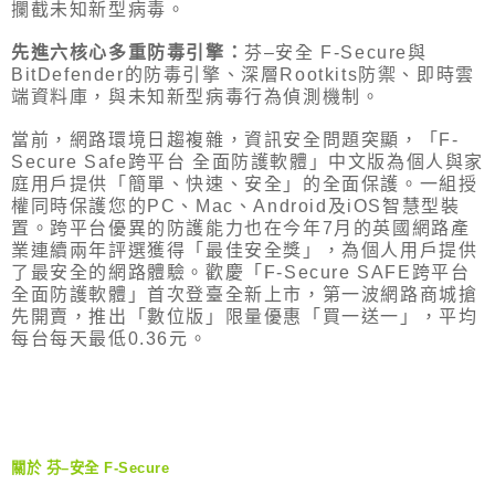
攔截未知新型病毒。
先進六核心多重防毒引擎：
芬
–
安全
F-Secure
與
BitDefender
的防毒引擎、深層
Rootkits
防禦、即時雲
端資料庫，與未知新型病毒行為偵測機制。
當前，網路環境日趨複雜，資訊安全問題突顯，「
F-
Secure Safe
跨平台 全面防護軟體」中文版為個人與家
庭用戶提供「簡單、快速、安全」的全面保護。一組授
權同時保護您的
PC
、
Mac
、
Android
及
iOS
智慧型裝
置。跨平台優異的防護能力也在今年
7
月的英國網路產
業連續兩年評選獲得「最佳安全獎」，為個人用戶提供
了最安全的網路體驗。歡慶「
F-Secure SAFE
跨平台
全面防護軟體」首次登臺全新上市，第一波網路商城搶
先開賣，推出「數位版」限量優惠「買一送一」，平均
每台每天最低
0.36
元。
關於
芬
–
安全
F-Secure