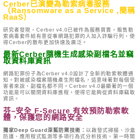
Cerber
已演變為勒索病毒服務
（
Ransomware as a Service ,
簡稱
RaaS
）
研究者發現，
Cerber v4.0
已被作為服務買賣，販售勒
索病毒套件給有意從事網路犯罪的人加入詐騙行列，使
得
Cerber
的散布更加快速及廣泛。
最新
Cerber
隨機生成感染副檔名並竊
取資料庫資訊
網路犯罪份子為
Cerber v4.0
設計了全新的勒索軟體通
知。對被感染檔案隨機產生附檔名，這意味著對每個受
害者來說，副檔名都不同。
Cerber v4.0
最顯著的一個
功能是可以關閉資料庫進程，使得它能夠從資料庫竊取
資訊。
芬
–
安全
F-Secure
有效預防勒索軟
體，保護您的網路安全
獨家
Deep Guard
深藍防禦技術：
以啟發式掃描、沙盒
防護、應用程式監測等多項行為式分析技術，第一時間