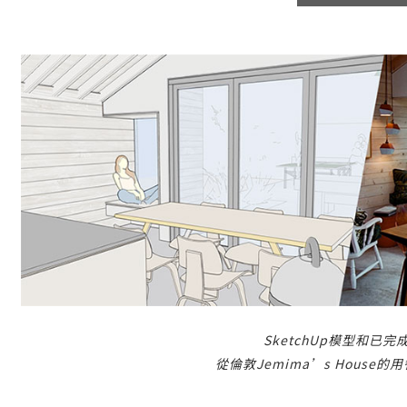
SketchUp模型和已
從倫敦Jemima’s House