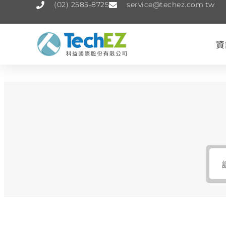
(02) 2585-8725
service@techez.com.tw
資