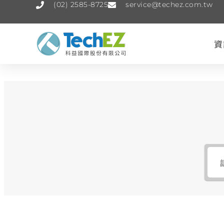
(02) 2585-8725
service@techez.com.tw
資