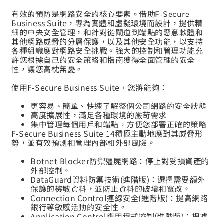
有效的預防是網路安全的核心要素。借助F-Secure
Business Suite，專為實體和虛擬環境而設計，提供精
細的中央安全管理，和針對從閘道到端點的惡意軟體和
其他網路威脅的分層保護，以及其他安全功能，以支持
各種組織應對網路安全挑戰。強大的控制和管理功能允
許您根據自己的安全策略和指南獲得全面管理的安全
性，讓您高枕無憂。
使用F-Secure Business Suite，您將能夠：
更容易、簡單、快速了解整個公司網路的安全狀態
高度擴展性，滿足各種環境的嚴苛需求
集中管理每個用戶和端點，方便您部署正確的策略
F-Secure Business Suite 14積極主動地應對其威脅形
勢，並有效預測和管理內部和外部風險。
Botnet Blocker防禦殭屍網路：停止對受損資產的
外部控制。
DataGuard資料防禦技術(進階版)：選擇需要額外
保護的機敏資料，並防止資料的破壞和竄改。
Connection Control連線安全(進階版)：提高網路
銀行等敏感活動的安全性。
Application Control應用程式控制(進階版)：根據