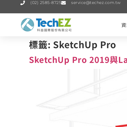
(02) 2585-8725
service@techez.com.tw
資
標籤:
SketchUp Pro
SketchUp Pro 2019