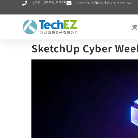
(02) 2585-8725
service@techez.com.tw
資
SketchUp Cyber W