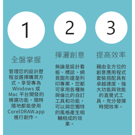
揮灑創意
提高效率
全盤掌握
無論是設計看
藉由全方位的
管理您的設計歷
板、標誌、網
創意應用程式
程並選擇購買方
頁圖形還是列
套裝搭配具有
式。享受專為
印專案，您都
卓越速度、強
Windows 或
可享用各種無
大功能與效能
Mac 平台開發的
與倫比的自訂
的直覺式工
精選功能，隨時
工具和功能，
具，充分發揮
隨地都能使用
可以與您獨特
時間效率。
CorelDRAW.app
的風格產生相
進行創作。
輔相成的效
果。