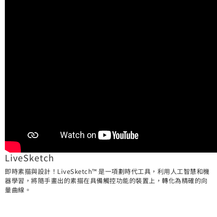
LiveSketch
即時素描與設計！LiveSketch™ 是一項劃時代工具，利用人工智慧和機
器學習，將隨手畫出的素描在具備觸控功能的裝置上，轉化為精確的向
量曲線。