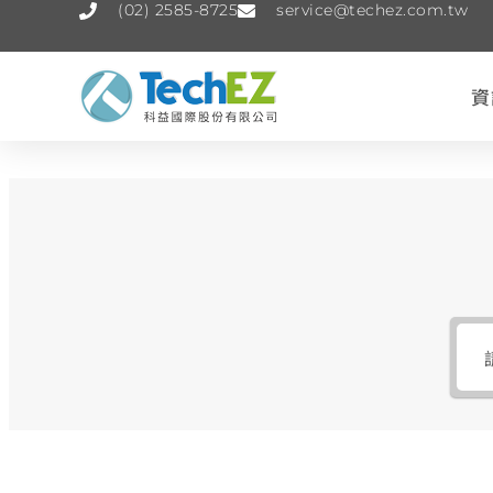
(02) 2585-8725
service@techez.com.tw
資