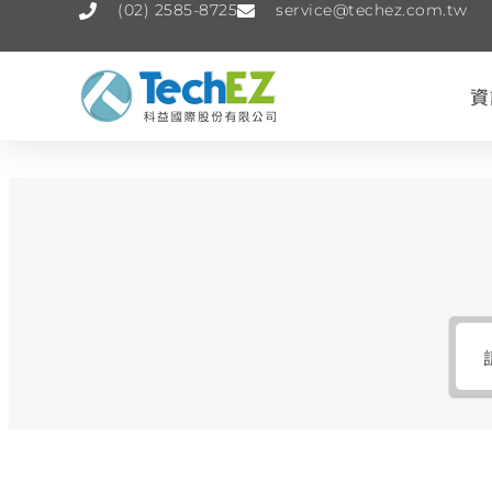
(02) 2585-8725
service@techez.com.tw
資